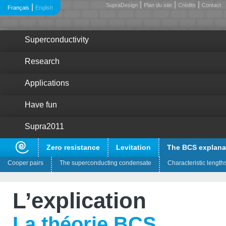
|
|
|
SupraDesign
Plan du site
Crédits
Contact
|
Français
English
Superconductivity
Research
Applications
Have fun
Supra2011
Zero resistance
Levitation
The BCS explana
Cooper pairs
The superconducting condensate
Characteristic length
?
Pour quoi faire ?
L’explication
?
Les découvreurs
La théorie BCS