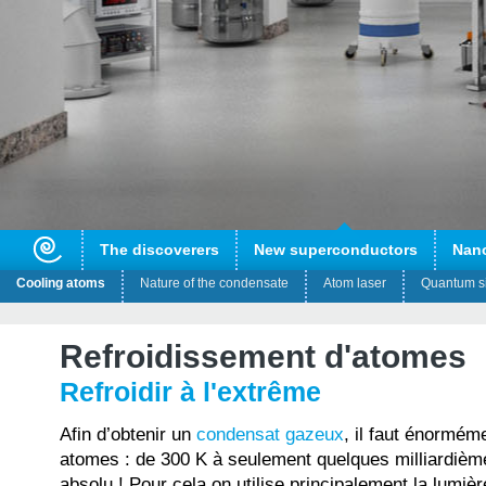
The discoverers
New superconductors
Nan
Cooling atoms
Nature of the condensate
Atom laser
Quantum s
Refroidissement d'atomes
Refroidir à l'extrême
Afin d’obtenir un
condensat gazeux
, il faut énorméme
atomes : de 300 K à seulement quelques milliardièm
absolu ! Pour cela on utilise principalement la lumièr