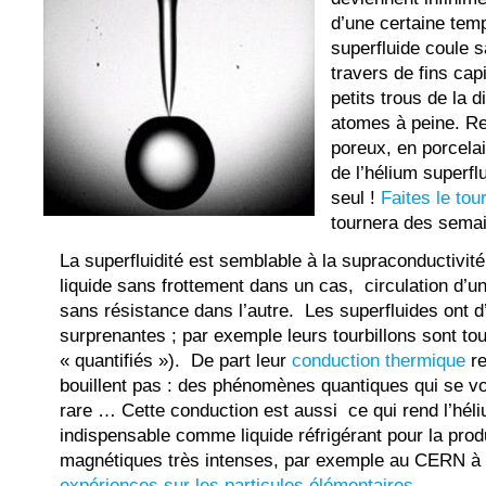
d’une certaine tem
superfluide coule s
travers de fins cap
petits trous de la 
atomes à peine. Re
poreux, en porcela
de l’hélium superflu
seul !
Faites le tou
tournera des semai
La superfluidité est semblable à la supraconductivit
liquide sans frottement dans un cas, circulation d’un
sans résistance dans l’autre. Les superfluides ont d
surprenantes ; par exemple leurs tourbillons sont tou
« quantifiés »). De part leur
conduction thermique
re
bouillent pas : des phénomènes quantiques qui se voi
rare … Cette conduction est aussi ce qui rend l’héli
indispensable comme liquide réfrigérant pour la pro
magnétiques très intenses, par exemple au CERN à
expériences sur les particules élémentaires
.