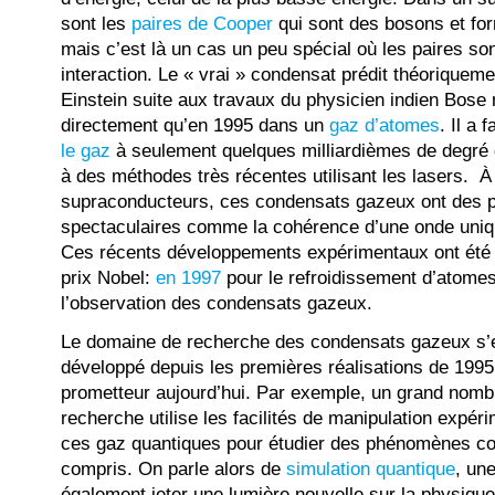
sont les
paires de Cooper
qui sont des bosons et fo
mais c’est là un cas un peu spécial où les paires son
interaction. Le « vrai » condensat prédit théoriquem
Einstein suite aux travaux du physicien indien Bose 
directement qu’en 1995 dans un
gaz d’atomes
. Il a 
le gaz
à seulement quelques milliardièmes de degré 
à des méthodes très récentes utilisant les lasers. À 
supraconducteurs, ces condensats gazeux ont des p
spectaculaires comme la cohérence d’une onde uniq
Ces récents développements expérimentaux ont été
prix Nobel:
en 1997
pour le refroidissement d’atome
l’observation des condensats gazeux.
Le domaine de recherche des condensats gazeux s’
développé depuis les premières réalisations de 1995 
prometteur aujourd’hui. Par exemple, un grand nomb
recherche utilise les facilités de manipulation expéri
ces gaz quantiques pour étudier des phénomènes c
compris. On parle alors de
simulation quantique
, un
également jeter une lumière nouvelle sur la physiqu