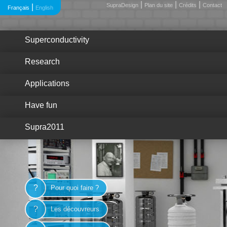
|
|
|
SupraDesign
Plan du site
Crédits
Contact
|
Français
English
Superconductivity
Research
Applications
Have fun
Supra2011
?
Pour quoi faire ?
?
Les découvreurs