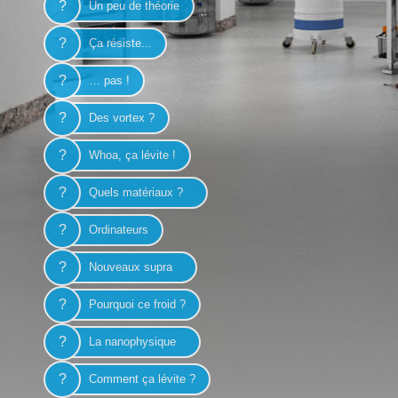
?
Un peu de théorie
?
Ça résiste...
?
… pas !
?
Des vortex ?
?
Whoa, ça lévite !
?
Quels matériaux ?
?
Ordinateurs
?
Nouveaux supra
?
Pourquoi ce froid ?
?
La nanophysique
?
Comment ça lévite ?