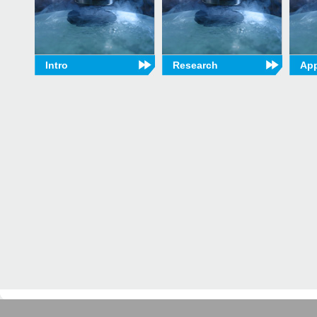
Intro
Research
App