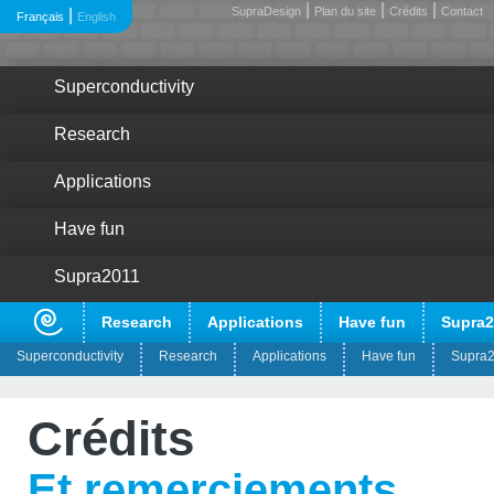
|
|
|
SupraDesign
Plan du site
Crédits
Contact
|
Français
English
Superconductivity
Research
Applications
Have fun
Supra2011
Research
Applications
Have fun
Supra2
Superconductivity
Research
Applications
Have fun
Supra
?
Pour quoi faire ?
Crédits
?
Les découvreurs
Et remerciements