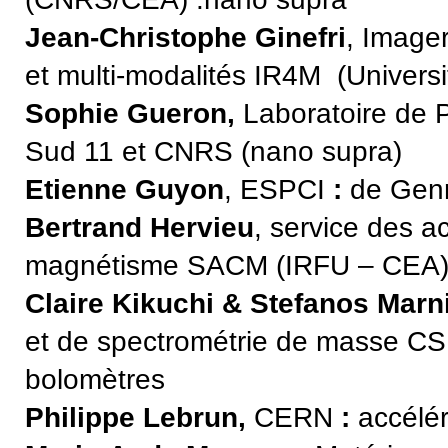
Jean-Christophe Ginefri
, Image
et multi-modalités IR4M (Univers
Sophie Gueron,
Laboratoire de P
Sud 11 et CNRS
(nano supra)
Etienne Guyon
, ESPCI
:
de Gen
Bertrand Hervieu
, service des a
magnétisme SACM (IRFU – CEA) 
Claire Kikuchi & Stefanos Marn
et de spectrométrie de masse CS
bolomètres
Philippe Lebrun,
CERN
:
accélé