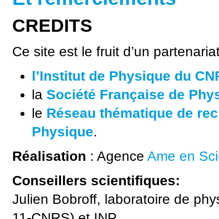
?
Un peu de théorie
CREDITS
?
Ça résiste...
?
… pas !
Ce site est le fruit d’un partenaria
?
Des vortex ?
l’Institut de Physique du C
?
Whoa, ça lévite !
la
Société Française de Phy
?
Quels matériaux ?
le
Réseau thématique de rec
?
Ordinateurs
Physique
.
?
Nouveaux supra
Réalisation
: Agence
Ame en Sc
?
Pourquoi ce froid ?
Conseillers scientifiques:
?
La nanophysique
Julien Bobroff, laboratoire de phy
?
Comment ça lévite ?
11-CNRS) et INP