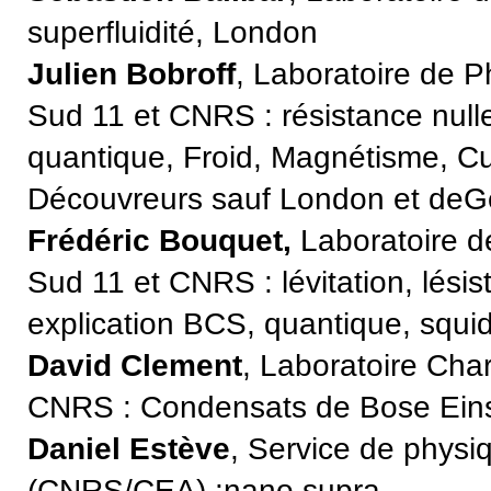
superfluidité, London
Julien Bobroff
, Laboratoire de P
Sud 11 et CNRS
: résistance nul
quantique, Froid, Magnétisme, Cu
Découvreurs sauf London et de
Frédéric Bouquet,
Laboratoire de
Sud 11 et CNRS : lévitation, lési
explication BCS, quantique, squid,
David Clement
, Laboratoire Char
CNRS : Condensats de Bose Eins
Daniel Estève
, Service de phys
(CNRS/CEA) :nano supra